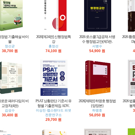
6 행정법 기출해설 바이
2026[제24판] 신행정법특
2026 로스쿨.5급공채 서병
2026 
블
강
수 행정법교안(제5판..
Di
정선균
홍정선
서병수
38,700 원
74,100 원
54,900 원
4
6 새로운 패러다임의 비
PSAT 상황판단 기준서 유
2026[제8판] 하명호 행정법
2026 법
교정치(4판)
형별 기출문제집 ADV..
{양장본}
봉투
김성수
이상진·랩스탠다드 피셋
하명호
3
30,400 원
전문연구소
56,050 원
29,700 원