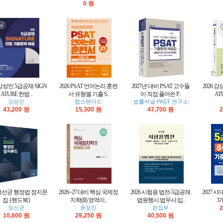
0 원
 강성민 5급공채 SIGN
2026 PSAT 언어논리 훈련
2027년 대비 PSAT 고수들
2026 강
ATURE 헌법 ..
서 유형별 기출 S..
이 직접 풀어쓴 P..
AT
강성민
랩스탠다드
법률저널 PAST 연구소
43,200 원
15,300 원
47,700 원
2
6 정선균 행정법 정지문
2026~27 대비 핵심 국제정
2026 시험용 법전-5급공채.
2027 시
집 {핸드북}
치학(II) 영역이..
법원행시.법무사.입..
3
정선균
윤정진
편집부
2
10,800 원
29,250 원
40,500 원