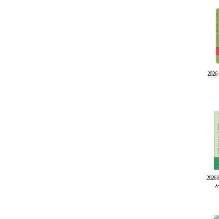
202
202
서