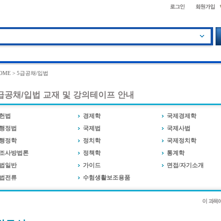
OME > 5급공채/입법
급공채/입법 교재 및 강의테이프 안내
헌법
경제학
국제경제학
행정법
국제법
국제사법
행정학
정치학
국제정치학
조사방법론
정책학
통계학
법일반
가이드
면접/자기소개
법전류
수험생활보조용품