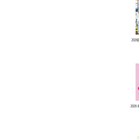
202
202