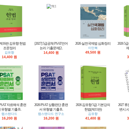
6 제16판 김유향 헌법
[2027] 5급공채 PSAT언어
2026 실전국제법 심화정리
2026 
조문정리
논리 기출문제[2..
이만복
제
49,500 원
김유향
14,400 원
14,400 원
3
6 PSAT 자료해석 훈련
2026 PSAT 상황판단 훈련
2026 김유향 5급 기본강의
2027 
 유형별 기출 B..
서 유형별 기출 B..
헌법(제11판)
변시.사
랩스탠다드
랩스탠다드 연구소
김유향
16,200 원
16,200 원
41,400 원
3