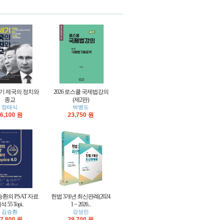
1세기 제국의 정치와
2026 로스쿨 국제법강의
종교
(제2판)
정태식
박병도
6,100 원
23,750 원
김승환의 PSAT 자료
헌법 3개년 최신판례(2024.
석 55 Topi..
1 ~ 2026...
김승환
강성민
7,800 원
29,700 원