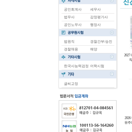
공인회계사
세무사
법무사
감정평가사
공인노무사
행정사
법원직
경찰간부/승진
경찰채용
해양
202
직
한국사능력검정
어학시험
글씨교정
202
유주의