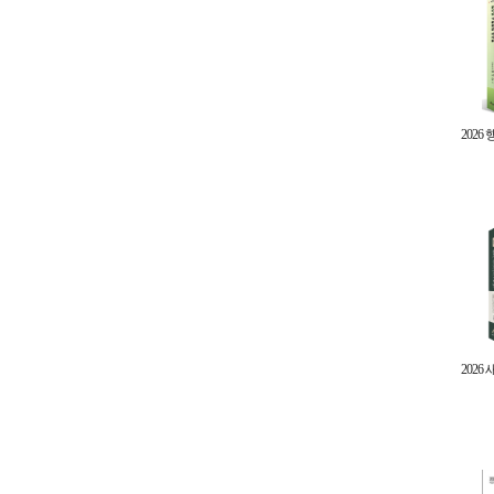
202
202