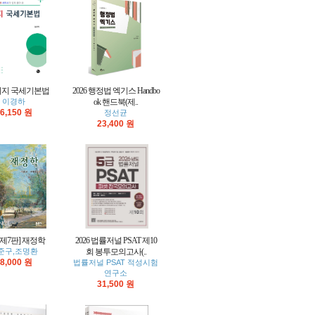
6 이지 국세기본법
2026 행정법 엑기스 Handbo
이경하
ok 핸드북(제..
6,150 원
정선균
23,400 원
6[제7판] 재정학
2026 법률저널 PSAT 제10
준구,조명환
회 봉투모의고사(..
8,000 원
법률저널 PSAT 적성시험
연구소
31,500 원