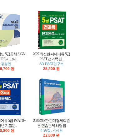
성민 5급공채 SIGN
2027 최신판 시대에듀 5급
URE 시그니..
PSAT 전과목 단..
강성민
SD PSAT연구소
9,700 원
25,200 원
대에듀 5급 PSAT 8+
2026 제8판 현대경제학원
개년 기출문..
론 연습문제 해답집
8,800 원
이종철․박성용
22,000 원