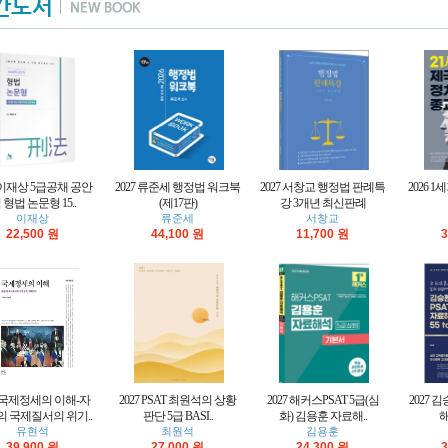
7 이재상 5급공채 공안
2027 류준세 행정법 워크북
2027 서창교 행정법 판례특
2026 
 형법 논문형 15..
(제17판)
강 3개년 최신판례
이재상
류준세
서창교
22,500 원
44,100 원
11,700 원
3
6 국제정세의 이해-자
2027 PSAT 최원석의 상황
2027 해커스PSAT 5급(심
2027 
 국제질서의 위기..
판단 5급 BASI..
화) 김용훈 자료해..
해
유현석
최원석
김용훈
39,900 원
27,000 원
24,300 원
3