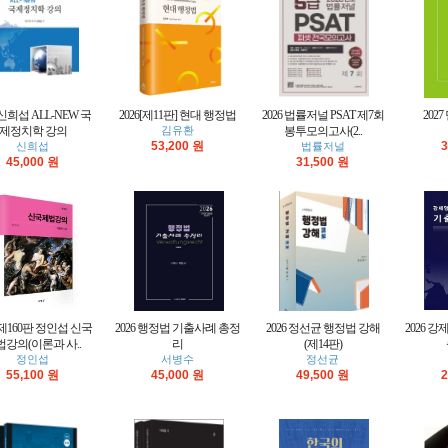
 신희섭 ALL-NEW 국
2026[제11판] 현대 행정법
2026 법률저널 PSAT 제7회
202
제정치학 강의
김유환
봉투모의고사(2..
53,200 원
3
신희섭
법률저널
45,000 원
31,500 원
6 제160판 정인섭 신국
2026 행정법 기출사례 총정
2026 정선균 행정법 강해
2026 
법강의(이론과 사..
리
(제14판)
정인섭
서병수
정선균
55,100 원
45,000 원
49,500 원
2