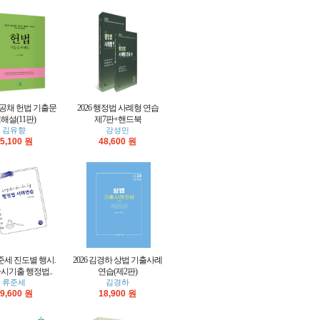
5급공채 헌법 기출문
2026 행정법 사례형 연습
해설(11판)
제7판+핸드북
김유향
강성민
5,100 원
48,600 원
류준세 진도별 행시.
2026 김경하 상법 기출사례
시기출 행정법..
연습(제2판)
류준세
김경하
9,600 원
18,900 원