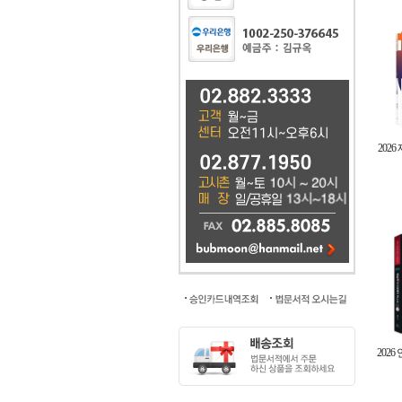
202
202