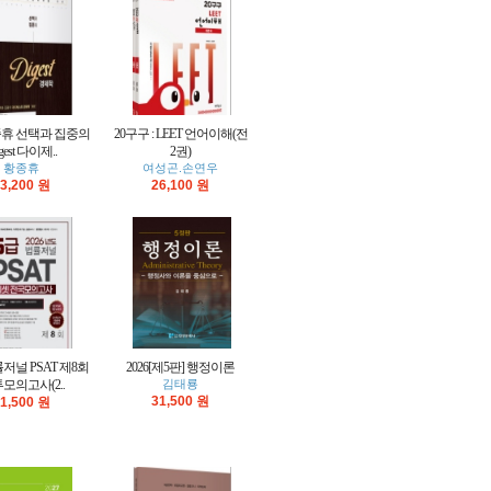
황종휴 선택과 집중의
20구구 : LEET 언어이해(전
gest 다이제..
2권)
황종휴
여성곤.손연우
3,200 원
26,100 원
률저널 PSAT 제8회
2026[제5판] 행정이론
모의고사(2..
김태룡
31,500 원
1,500 원