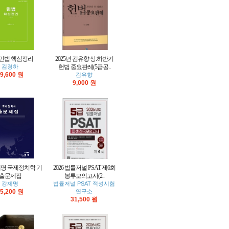
7 민법 핵심정리
2025년 김유향 상.하반기
김경하
헌법 중요판례(5급공..
9,600 원
김유향
9,000 원
강제명 국제정치학 기
2026 법률저널 PSAT 제6회
출문제집
봉투모의고사(2..
강제명
법률저널 PSAT 적성시험
5,200 원
연구소
31,500 원