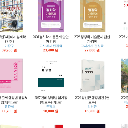
6[8판3쇄] 미시경제학
2026 정치학 기출문제 답안
2026 행정학 기출문제 답안
202
{양장}
과 강평
과 강평
1
이준구
고시계사 편집국
고시계사 편집국
39,900 원
23,400 원
27,000 원
6 류준세 행정법 쟁점&
2027 진리 행정법 암기장
2026 정선균 행정법전 {핸
202
암기(제12판)
{핸드북} (제3판)
드북}
이
3
류준세
류정모
정선균
11,700 원
18,000 원
16,200 원