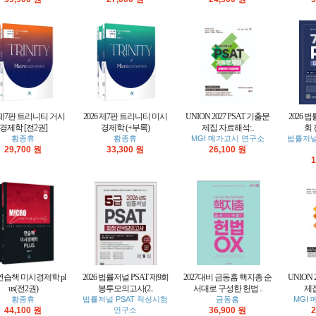
6 제7판 트리니티 거시
2026 제7판 트리니티 미시
UNION 2027 PSAT 기출문
2026 법
경제학 [전2권]
경제학 (+부록)
제집 자료해석:..
회 
황종휴
황종휴
MGI 메가고시 연구소
법률저널
29,700 원
33,300 원
26,100 원
1
6 연습책 미시경제학 pl
2026 법률저널 PSAT 제9회
2027대비 금동흠 핵지총 순
UNION 
us(전2권)
봉투모의고사(2..
서대로 구성한 헌법 ..
제집
황종휴
법률저널 PSAT 적성시험
금동흠
MGI
44,100 원
연구소
36,900 원
2