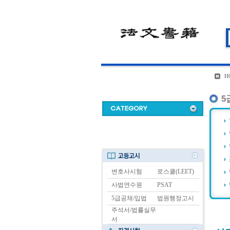
H
5
변호사시험
로스쿨(LEET)
사법연수원
PSAT
5급공채/입법
법원행정고시
주석서/법률실무
서