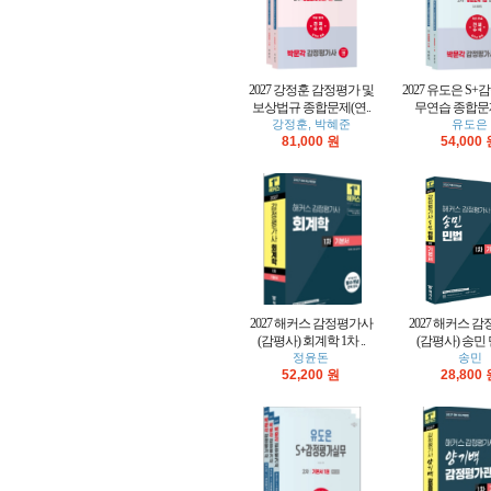
2027 강정훈 감정평가 및
2027 유도은 S
보상법규 종합문제(연..
무연습 종합문제
강정훈, 박혜준
유도은
81,000 원
54,000
2027 해커스 감정평가사
2027 해커스 
(감평사) 회계학 1차 ..
(감평사) 송민 민
정윤돈
송민
52,200 원
28,800