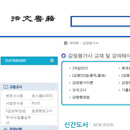
HOME > 감정평가사
감정평가사 교재 및 강의테
2차답안지
회계
[감평]민법(총칙,물권)
[감
감정평가이론
감정
모의고사
기출
변호사시험
로스쿨(LEET)
감평행정법
사법연수원
PSAT
5급공채/입법
법원행정고시
주석서/법률실무
서