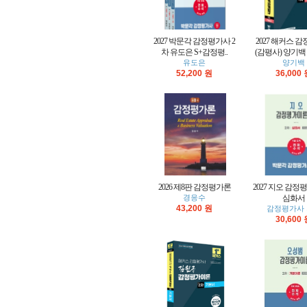
2027 박문각 감정평가사 2
2027 해커스 
차 유도은 S+감정평..
(감평사) 양기백 
유도은
양기백
52,200 원
36,000
2026 제8판 감정평가론
2027 지오 감정
경응수
심화서
43,200 원
감정평가사
30,600