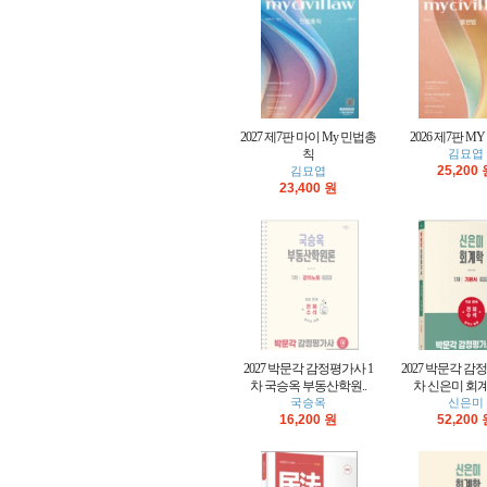
2027 제7판 마이 My 민법총
2026 제7판 M
칙
김묘엽
25,200
김묘엽
23,400 원
2027 박문각 감정평가사 1
2027 박문각 감
차 국승옥 부동산학원..
차 신은미 회계학
국승옥
신은미
16,200 원
52,200