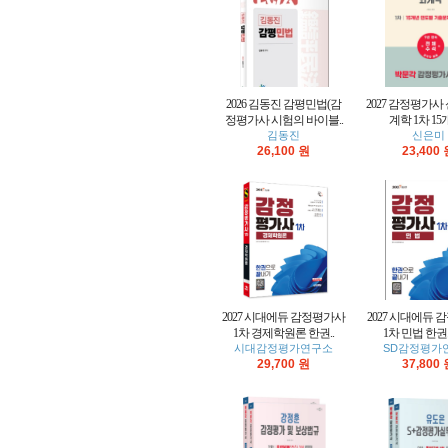
2026 김동진 감평민법(감
2027 감정평가사
정평가사 시험의 바이블..
계학 1차 15개
김동진
신은미
26,100 원
23,400
2027 시대에듀 감정평가사
2027 시대에듀
1차 경제학원론 한권..
1차 민법 한권으
시대감정평가연구소
SD감정평가
29,700 원
37,800