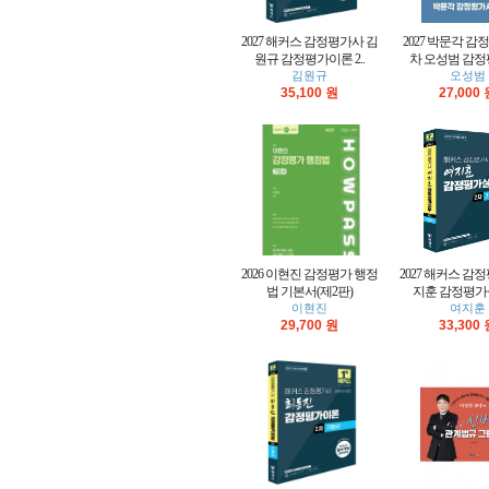
2027 해커스 감정평가사 김
2027 박문각 감
원규 감정평가이론 2..
차 오성범 감정
김원규
오성범
35,100 원
27,000
2026 이현진 감정평가 행정
2027 해커스 감
법 기본서(제2판)
지훈 감정평가실무
이현진
여지훈
29,700 원
33,300