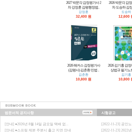
2027 박문각 감정평가사 2
2026 박문각 감
차 강정훈 감평행정법..
차 도승하 감정평
강정훈
도승하
32,400 원
12,600
2026 해커스 감정평가사
2026 김기홍 감
(감평사) 김춘환 민법 ..
상법규 필기노트
김춘환
김기홍
10,800 원
10,800
법문서적 공지사항
시험공고
[안내] ●2026년 8월 14일 금요일 택배 없...
[2022-11-23] 공
[안내] ●스프링 제본 주분시 출고 지연 안내
[2022-11-23] 20