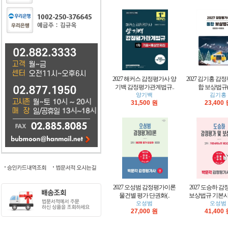
2027 해커스 감정평가사 양
2027 김기홍 감
기백 감정평가관계법규..
합 보상법규(
양기백
김기홍
31,500 원
23,400
2027 오성범 감정평가이론
2027 도승하 감
물건별 평가 단권화(..
보상법규 기본사
오성범
오성범
27,000 원
41,400