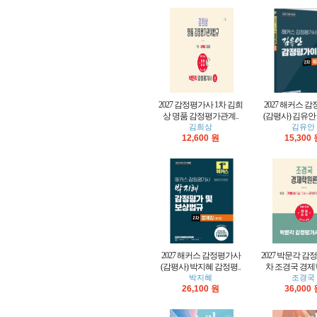
2027 감정평가사 1차 김희
2027 해커스 
상 명품 감정평가관계..
(감평사) 김유안 
김희상
김유안
12,600 원
15,300
2027 해커스 감정평가사
2027 박문각 감
(감평사) 박지혜 감정평..
차 조경국 경제
박지혜
조경국
26,100 원
36,000