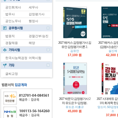
공인회계사
세무사
법무사
감정평가사
공인노무사
행정사
법원직
경찰간부/승진
2027 해커스 감정평가사 김
2027 해커스 
경찰채용
해양
유안 감정평가이론 2..
(감평사) 송민 민
김유안
설신재
17,100 원
42,300
한국사능력검정
어학시험
글씨교정
2027 박문각 감정평가사 2
2027 시대에듀
차 유도은 S+감정평..
1차 회계학 한권
유도은.이홍규
양소이.SD감정
45,000 원
소
37,800