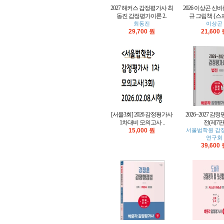
2027 해커스 감정평가사 최
2026 이상곤 신
동진 감정평가이론 2..
규 그림책 {스프
최동진
이상곤
29,700 원
21,600
[서울3회] 2026 감정평가사
2026~2027 감
1차대비 모의고사 ..
전(제7판
15,000 원
서울법학원 감
연구회
39,600