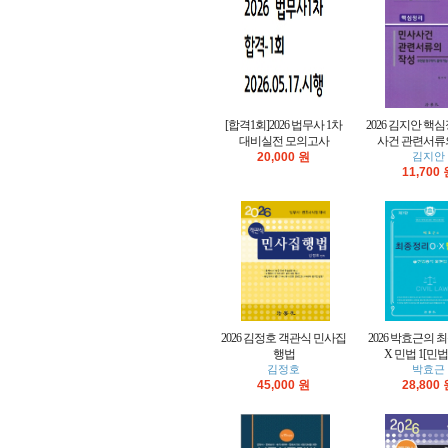
[합격1회]2026 법무사 1차
2026 김지안 핵
대비실전 모의고사
사건 관련서류
20,000 원
김지안
11,700
2026 김정호 객관식 민사집
2026 박효근의 
행법
X 민법 1[민법
김정호
박효근
45,000 원
28,800