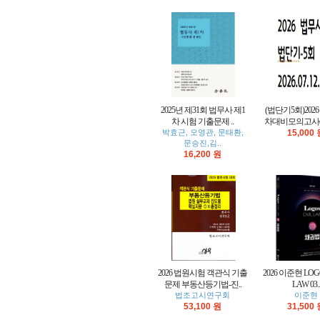
2025년 제31회 법무사 제1
(법단기5회)202
차 시험 기출문제 ..
차대비모의고사(
박효근, 오영관, 문태환,
15,000
문승진,김..
16,200 원
2026 법원시험 객관식 기출
2026 이준현 LOGO
문제 부동산등기법-진..
LAW 03..
법조고시연구회
이준현
53,100 원
31,500