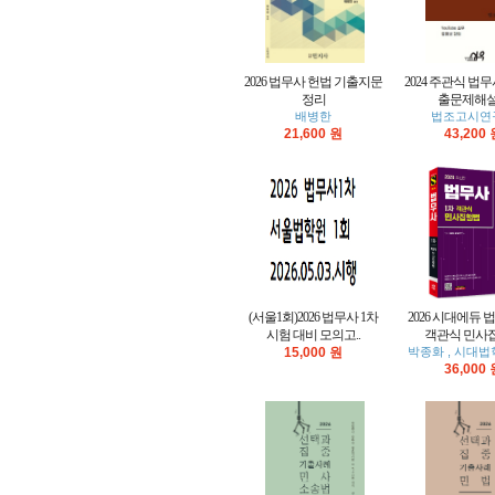
2026 법무사 헌법 기출지문
2024 주관식 법
정리
출문제해
배병한
법조고시연
21,600 원
43,200
(서울1회)2026 법무사 1차
2026 시대에듀 
시험 대비 모의고..
객관식 민사
15,000 원
박종화 , 시대
36,000