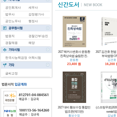
공인회계사
세무사
법무사
감정평가사
공인노무사
행정사
법원직
경찰간부/승진
경찰채용
해양
2027 해커스변호사 윤동환
2027 김건호 헌
친족상속법 슬림한 친..
부속법령 OX-
한국사능력검정
어학시험
윤동환
김건호
23,400 원
16,200
글씨교정
2027 대비 황보수정 통합민
(스프링무료)2026
법조문(제11판)
ssential 법.
황보수정
김남훈