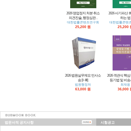
2026 영업정지 처분 취소
2026 사기파산·
의견진술, 행정심판 ..
하는 법
대한법률콘텐츠연구회
대한법률콘텐
25,200 원
25,200
2026 법원실무제요 민사소
2026 객관식 핵
송 [Ⅰ~Ⅲ]
등기법 및 비송
법원행정처
최재용
63,000 원
36,000
법문서적 공지사항
시험공고