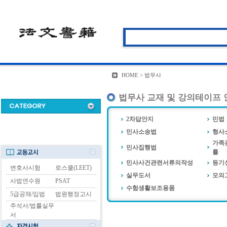
HOME > 법무사
법무사 교재 및 강의테이프 
2차답안지
민법
민사소송법
형사
가족
민사집행법
률
민사사건관련서류의작성
등기
변호사시험
로스쿨(LEET)
실무도서
모의
사법연수원
PSAT
수험생활보조용품
5급공채/입법
법원행정고시
주석서/법률실무
서