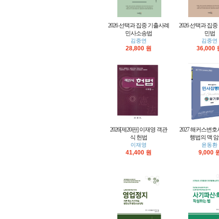
2026 선택과 집중 기출사례
2026 선택과 집
민사소송법
민법
김중연
김중연
28,800 원
36,000
2026[제20판] 이재영 객관
2027 해커스변
식 헌법
행법의 맥 
이재영
윤동환
41,400 원
9,000 