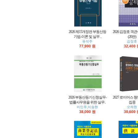
2026 제15개정판 부동산등
2026 김정호 객
기법-이론 및 실무 ..
(20판)
유석주
김정호
77,900 원
32,400
2026 부동산등기신청실무-
2027 로이어스 
법률사무원을 위한 실무..
집중
이민주,이승현
오제현
38,000 원
30,600