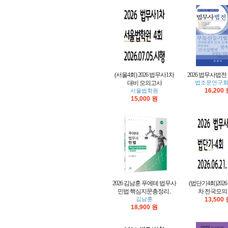
(서울4회) 2026 법무사1차
2026 법무사법전
대비 모의고사
법조문연구회
16,200
서울법학원
15,000 원
2026 김남훈 푸에테 법무사
(법단기4회)202
민법 핵심지문총정리..
차 전국모
김남훈
13,500
18,900 원