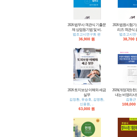
2026 법무사 객관식 기출문
2026 법원시험
제 상업등기법 및 비..
리즈 객관식 
법조고시연구회 편
법조고시연
36,900 원
38,700
2026 토지보상 이해와 세금
2026(개정3판) 
실무
내는 비영리사단
김정환, 유승호, 김명환,
김동근
신용원, ..
108,000
63,000 원