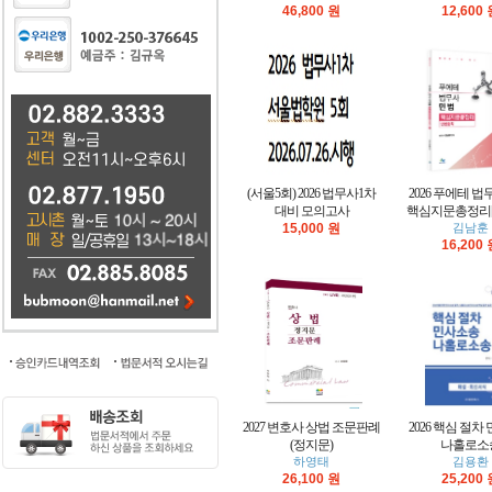
46,800 원
12,600
(서울5회) 2026 법무사1차
2026 푸에테 법
대비 모의고사
핵심지문총정리[
15,000 원
김남훈
16,200
2027 변호사 상법 조문판례
2026 핵심 절차
(정지문)
나홀로소
하영태
김용환
26,100 원
25,200