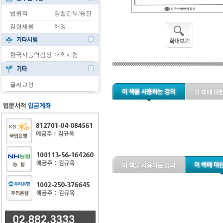
법원직
경찰간부/승진
경찰채용
해양
한국사능력검정
어학시험
글씨교정