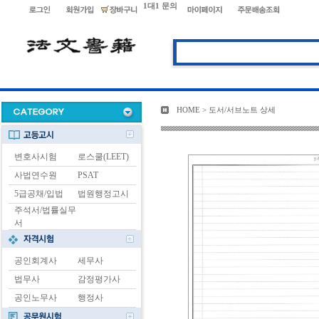
1대1 문의
HOME > 도서/서브노트 상세
변호사시험
로스쿨(LEET)
사법연수원
PSAT
5급공채/입법
법원행정고시
주석서/법률실무
서
공인회계사
세무사
법무사
감정평가사
공인노무사
행정사