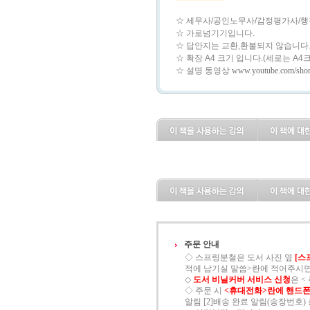
☆ 세무사/공인노무사/감정평가사/행
☆ 가로넘기기입니다.
☆ 답안지는 교환,환불되지 않습니다
☆ 확장 A4 크기 입니다.(세로는 A
☆ 설명 동영상
www.youtube.com/sho
주문 안내
◇ 스프링분철은 도서 사진 옆
[스
적에 남기실 말씀>란에 적어주시면
◇
도서 비닐커버 서비스 신청
은 
◇ 주문 시
<휴대전화>란에 핸드폰
알림 [2]배송 완료 알림(송장번호) 총