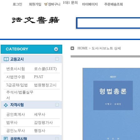
1대1 문의
HOME > 도서/서브노트 상세
변호사시험
로스쿨(LEET)
사법연수원
PSAT
5급공채/입법
법원행정고시
주석서/법률실무
서
공인회계사
세무사
법무사
감정평가사
공인노무사
행정사