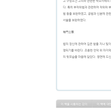
고 구성요건 고의와 관련한 착오사례의
다
.
특히 부작위범과 관련하여 작위와 부
범 등을 보완하였고
,
공범과 신분에 관한
서술을 보완하였다
.
程門立雪
.
법의 정신에 관하여 깊은 밤을 지나 빛
영되기를 바란다
.
조용한 언덕 위 마지
의 뒷모습을 마음에 담았다
.
영면에 드신