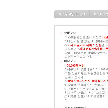
주문 안내
◇ 스프링분철은 도서 사진 옆
[스
적에 남기실 말씀>란에 적어주시면
◇
도서 비닐커버 서비스 신청
은 
◇ 주문 시
<휴대전화>란에 핸드폰
알림 [2]배송 완료 알림(송장번호) 총
로 연락부탁드립니다.
배송 안내
◇
50,000원 이상
이상구입 시 무료 배송이며, 50,00
◇ 본 상품의 평균 배송일은 입금 
될 수 있습니다.
◇
평일 오후 5시까지 결재 확인시
에 상품을 수령하실 수 있습니다.
◇ 저희서점에서 물건을 발송하는 
완료 이후 1~2일(48시간) 소요됩니
◇ 제주도 및 도서 지역은 별도의 
다.