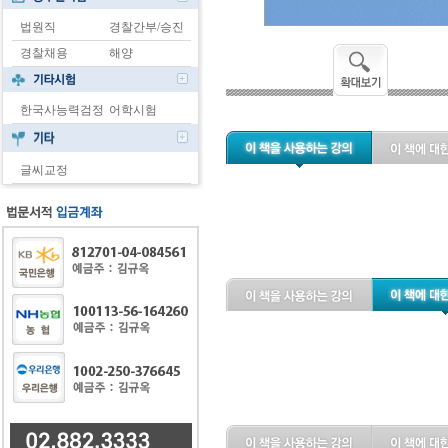
법원직
경찰간부/승진
경찰채용
해양
한국사능력검정
어학시험
글씨교정